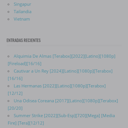
Singapur
Tailandia
Vietnam
ENTRADAS RECIENTES
Alquimia De Almas [Terabox][2022][Latino][1080p]
[Fireload][16/16]
Cautivar a Un Rey [2024][Latino][1080p][Terabox]
[16/16]
Las Hermanas [2022][Latino][1080p][Terabox]
[12/12]
Una Odisea Coreana [2017][Latino][1080p][Terabox]
[20/20]
Summer Strike [2022][Sub-Esp][720][Mega] [Media
Fire] [Tera][12/12]