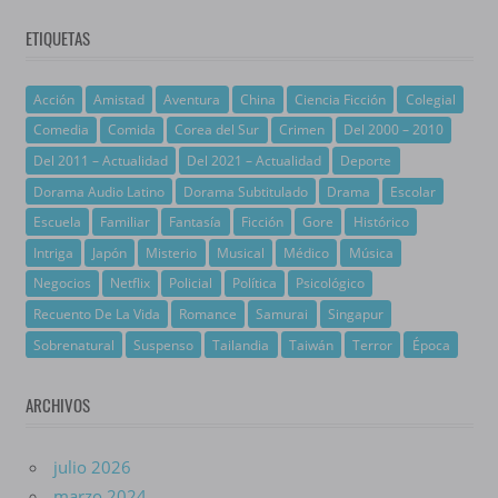
ETIQUETAS
Acción
Amistad
Aventura
China
Ciencia Ficción
Colegial
Comedia
Comida
Corea del Sur
Crimen
Del 2000 – 2010
Del 2011 – Actualidad
Del 2021 – Actualidad
Deporte
Dorama Audio Latino
Dorama Subtitulado
Drama
Escolar
Escuela
Familiar
Fantasía
Ficción
Gore
Histórico
Intriga
Japón
Misterio
Musical
Médico
Música
Negocios
Netflix
Policial
Política
Psicológico
Recuento De La Vida
Romance
Samurai
Singapur
Sobrenatural
Suspenso
Tailandia
Taiwán
Terror
Época
ARCHIVOS
julio 2026
marzo 2024