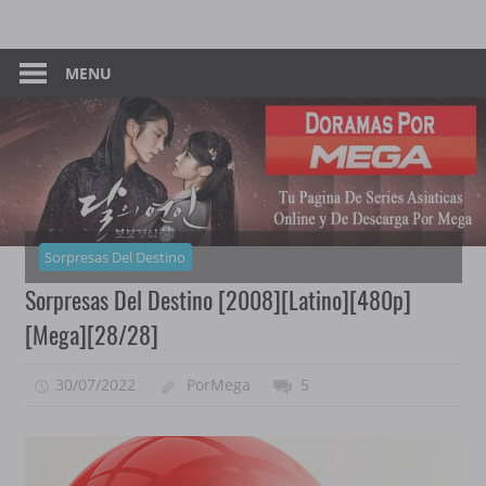
Skip
Tu
Dorama
to
Pagina
content
MENU
–
De
Descarga
Por
Por
Mega
Mega
Sorpresas Del Destino
Sorpresas Del Destino [2008][Latino][480p]
[Mega][28/28]
30/07/2022
PorMega
5