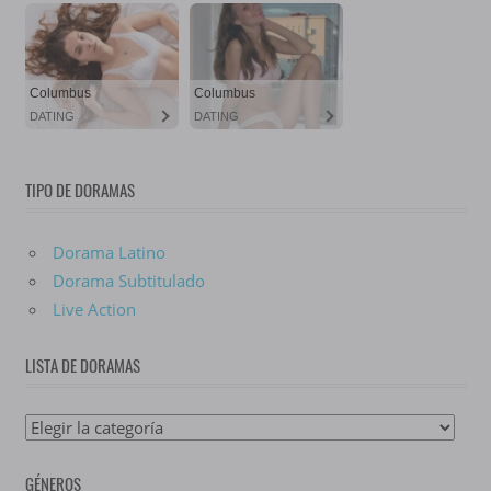
TIPO DE DORAMAS
Dorama Latino
Dorama Subtitulado
Live Action
LISTA DE DORAMAS
Lista
De
GÉNEROS
Doramas