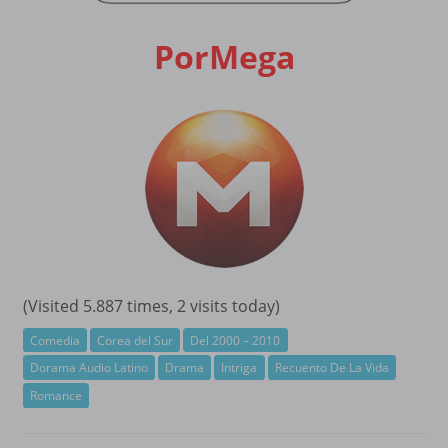
PorMega
(Visited 5.887 times, 2 visits today)
Comedia
Corea del Sur
Del 2000 – 2010
Dorama Audio Latino
Drama
Intriga
Recuento De La Vida
Romance