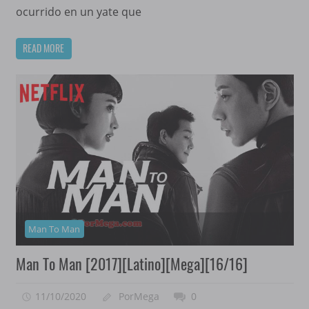
ocurrido en un yate que
READ MORE
Man To Man
Man To Man [2017][Latino][Mega][16/16]
11/10/2020
PorMega
0