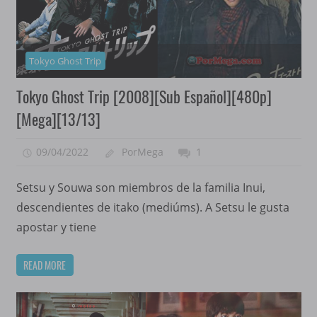
Tokyo Ghost Trip
Tokyo Ghost Trip [2008][Sub Español][480p]
[Mega][13/13]
09/04/2022
PorMega
1
Setsu y Souwa son miembros de la familia Inui,
descendientes de itako (mediúms). A Setsu le gusta
apostar y tiene
READ MORE