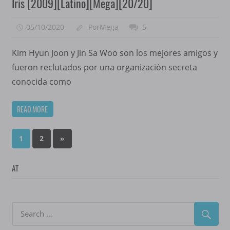
Iris [2009][Latino][Mega][20/20]
05/10/2020
PorMega
5
Kim Hyun Joon y Jin Sa Woo son los mejores amigos y
fueron reclutados por una organización secreta
conocida como
READ MORE
Paginación
Next
1
2
»
Posts
de
AT
entradas