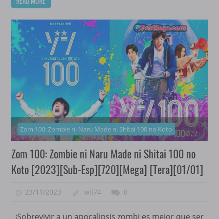
READ MORE
Zom 100: Zombie ni Naru Made ni Shitai 100 no Koto
Zom 100: Zombie ni Naru Made ni Shitai 100 no
Koto [2023][Sub-Esp][720][Mega] [Tera][01/01]
23/11/2023
wil74
0
¡Sobrevivir a un apocalipsis zombi es mejor que ser