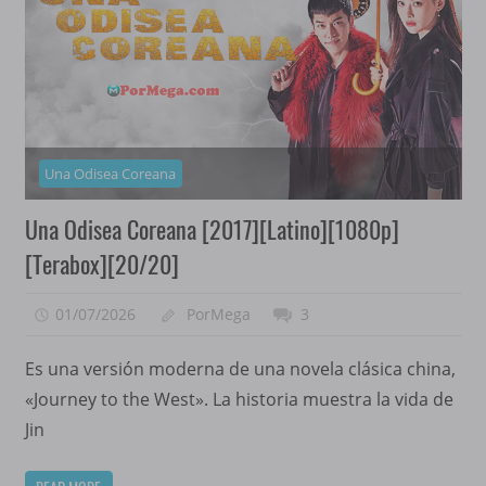
Una Odisea Coreana
Una Odisea Coreana [2017][Latino][1080p]
[Terabox][20/20]
01/07/2026
PorMega
3
Es una versión moderna de una novela clásica china,
«Journey to the West». La historia muestra la vida de
Jin