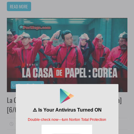
READ MORE
La Casa De Papel
La Casa De Papel [2022][Latino][1080p][Mega]
[6/6]
17/08/2022
PorMega
0