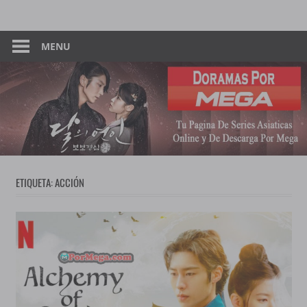
Skip
Tu
Dorama
to
Pagina
content
MENU
–
De
Descarga
Por
Por
Mega
Mega
ETIQUETA:
ACCIÓN