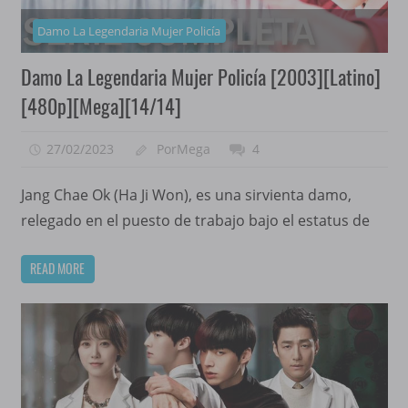
Damo La Legendaria Mujer Policía
Damo La Legendaria Mujer Policía [2003][Latino]
[480p][Mega][14/14]
27/02/2023
PorMega
4
Jang Chae Ok (Ha Ji Won), es una sirvienta damo,
relegado en el puesto de trabajo bajo el estatus de
READ MORE