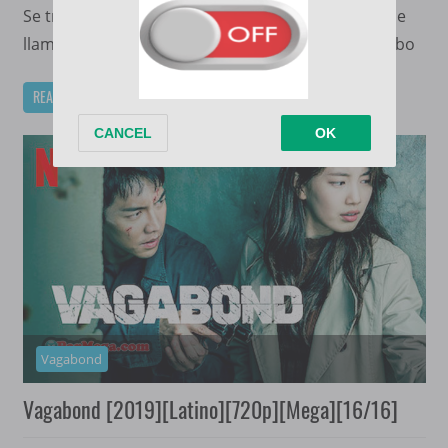
Se trata acerca de un cerebro criminal que se hace
llamar «El profesor» tiene un plan para llevar a cabo
READ MORE
Vagabond
Vagabond [2019][Latino][720p][Mega][16/16]