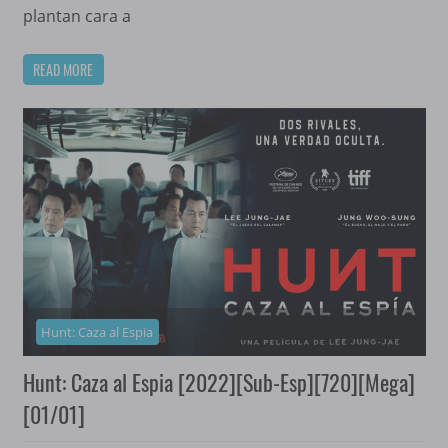
plantan cara a
READ MORE
Hunt: Caza al Espia
Hunt: Caza al Espia [2022][Sub-Esp][720][Mega]
[01/01]