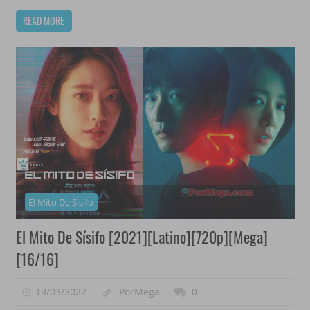
READ MORE
El Mito De Sísifo
El Mito De Sísifo [2021][Latino][720p][Mega]
[16/16]
19/03/2022
PorMega
0