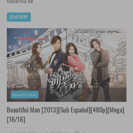
bailarina de
READ MORE
Beautiful Man
Beautiful Man [2013][Sub Español][480p][Mega]
[16/16]