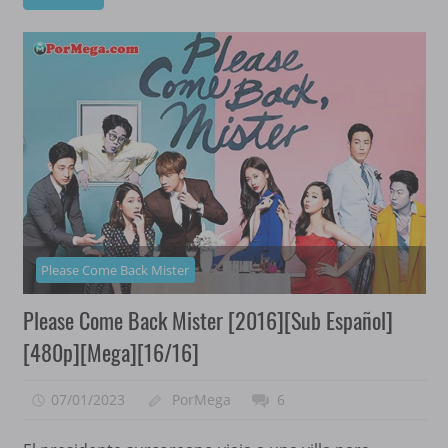
Please Come Back Mister
Please Come Back Mister [2016][Sub Español]
[480p][Mega][16/16]
07/01/2023
PorMega
6