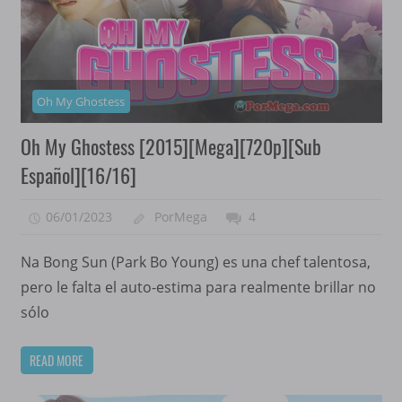
Oh My Ghostess
Oh My Ghostess [2015][Mega][720p][Sub
Español][16/16]
06/01/2023
PorMega
4
Na Bong Sun (Park Bo Young) es una chef talentosa,
pero le falta el auto-estima para realmente brillar no
sólo
READ MORE