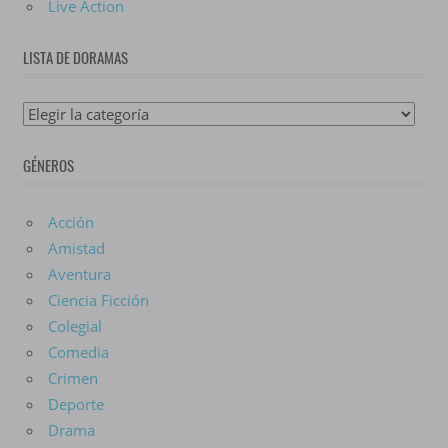
Live Action
LISTA DE DORAMAS
Lista
De
GÉNEROS
Doramas
Acción
Amistad
Aventura
Ciencia Ficción
Colegial
Comedia
Crimen
Deporte
Drama