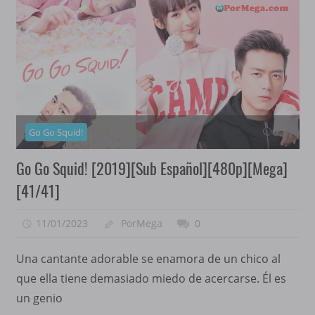
Go Go Squid!
Go Go Squid! [2019][Sub Español][480p][Mega]
[41/41]
11/01/2023
PorMega
0
Una cantante adorable se enamora de un chico al
que ella tiene demasiado miedo de acercarse. Él es
un genio