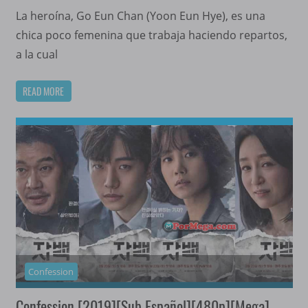
La heroína, Go Eun Chan (Yoon Eun Hye), es una
chica poco femenina que trabaja haciendo repartos,
a la cual
READ MORE
Confession
Confession [2019][Sub Español][480p][Mega]