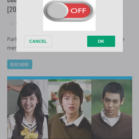
[20/20]
06/01/2023
PorMega
8
Park Shi Ohn es un joven con autismo, quien tiene
mentalidad de un niño de 10 años de edad. Sin
READ MORE