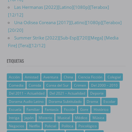
Las Hermanas [2022][Latino][1080p][Terabox]
[12/12]
Una Odisea Coreana [2017][Latino][1080p][Terabox]
[20/20]
Summer Strike [2022][Sub-Esp][720][Mega] [Media
Fire] [Tera][12/12]
ETIQUETAS
Acción
Amistad
Aventura
China
Ciencia Ficción
Colegial
Comedia
Comida
Corea del Sur
Crimen
Del 2000 – 2010
Del 2011 – Actualidad
Del 2021 – Actualidad
Deporte
Dorama Audio Latino
Dorama Subtitulado
Drama
Escolar
Escuela
Familiar
Fantasía
Ficción
Gore
Histórico
Intriga
Japón
Misterio
Musical
Médico
Música
Negocios
Netflix
Policial
Política
Psicológico