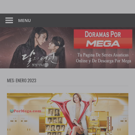
Skip
Tu
Dorama
to
Pagina
content
MENU
–
De
Descarga
Por
Por
Mega
Mega
MES:
ENERO 2023