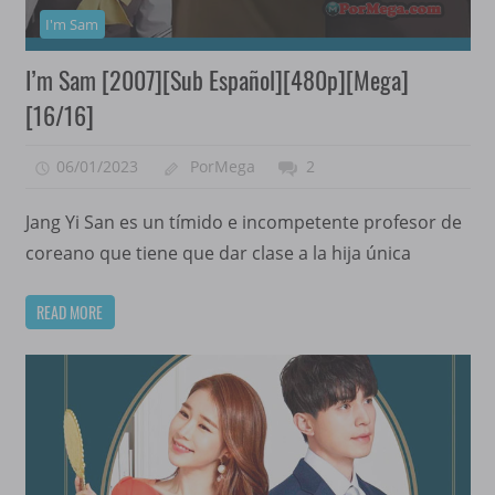
I'm Sam
I’m Sam [2007][Sub Español][480p][Mega]
[16/16]
06/01/2023
PorMega
2
Jang Yi San es un tímido e incompetente profesor de
coreano que tiene que dar clase a la hija única
READ MORE