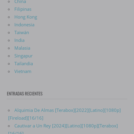
China
Filipinas
Hong Kong
Indonesia
Taiwán
India
Malasia
Singapur
Tailandia
Vietnam
ENTRADAS RECIENTES
Alquimia De Almas [Terabox][2022][Latino][1080p]
[Fireload][16/16]
Cautivar a Un Rey [2024][Latino][1080p][Terabox]
[16/16]