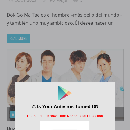
06/01/2023
PorMega
3
Dok Go Ma Tae es el hombre «más bello del mundo»
y también uno muy ambicioso. Él desea hacer un
READ MORE
Buen Doctor
Buen Doctor [2013][Latino][1080p][Mega]