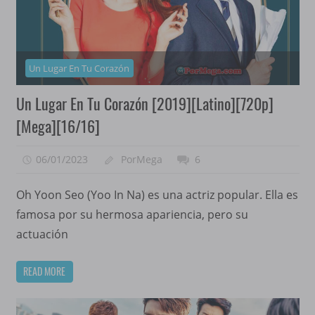
Un Lugar En Tu Corazón
Un Lugar En Tu Corazón [2019][Latino][720p]
[Mega][16/16]
06/01/2023
PorMega
6
Oh Yoon Seo (Yoo In Na) es una actriz popular. Ella es
famosa por su hermosa apariencia, pero su
actuación
READ MORE