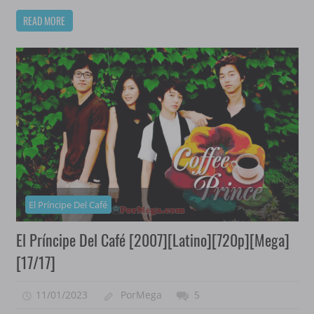
READ MORE
El Príncipe Del Café
El Príncipe Del Café [2007][Latino][720p][Mega]
[17/17]
11/01/2023
PorMega
5