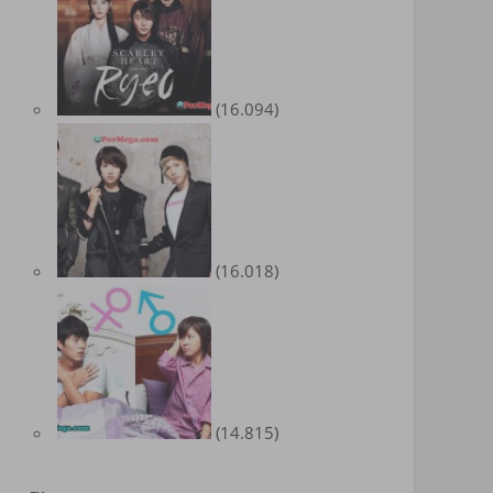
(16.094)
(16.018)
(14.815)