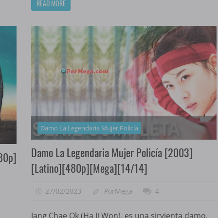
READ MORE
Damo La Legendaria Mujer Policía
Damo La Legendaria Mujer Policía [2003]
80p]
[Latino][480p][Mega][14/14]
27/02/2023
PorMega
4
Jang Chae Ok (Ha Ji Won), es una sirvienta damo,