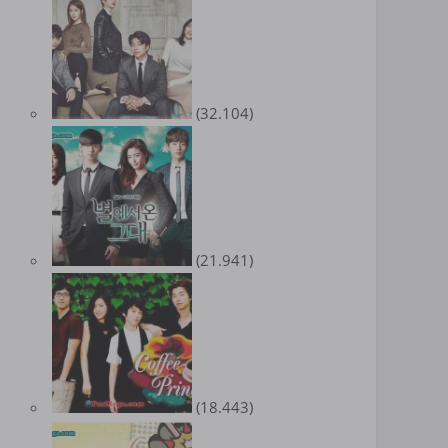
(32.104)
(21.941)
(18.443)