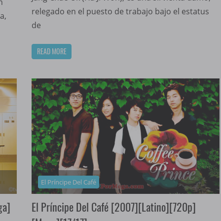
n
relegado en el puesto de trabajo bajo el estatus
a,
de
READ MORE
El Príncipe Del Café
ga]
El Príncipe Del Café [2007][Latino][720p]