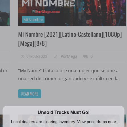
Mi Nombre
]
Mi Nombre [2021][Latino-Castellano][1080p]
[Mega][8/8]
04/03/2023
PorMega
0
l en
“My Name” trata sobre una mujer que se une a
una red de crimen organizado y se infiltra en la
READ MORE