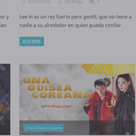
03/07/2026
PorMega
0
or y
Lee In es un rey fuerte pero gentil, que no tiene a
ian
nadie a su alrededor en quien pueda confiar
READ MORE
Una Odisea Coreana