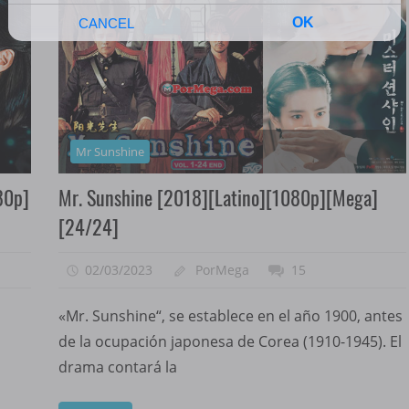
Mr Sunshine
80p]
Mr. Sunshine [2018][Latino][1080p][Mega]
[24/24]
02/03/2023
PorMega
15
«Mr. Sunshine“, se establece en el año 1900, antes
de la ocupación japonesa de Corea (1910-1945). El
drama contará la