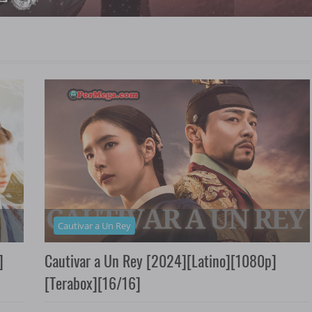
Cautivar a Un Rey
]
Cautivar a Un Rey [2024][Latino][1080p]
[Terabox][16/16]