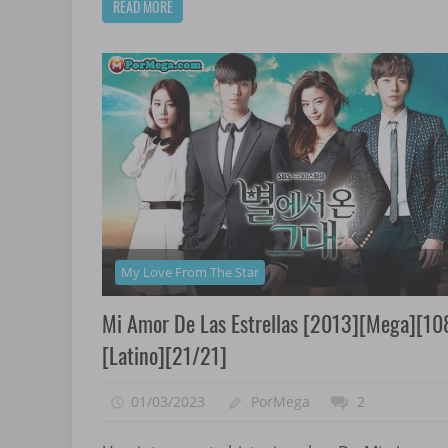
READ MORE
My Love From The Star
Mi Amor De Las Estrellas [2013][Mega][10
[Latino][21/21]
01/03/2023
PorMega
2