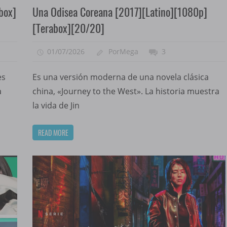
box]
Una Odisea Coreana [2017][Latino][1080p]
[Terabox][20/20]
01/07/2026
PorMega
3
es
Es una versión moderna de una novela clásica
a
china, «Journey to the West». La historia muestra
la vida de Jin
READ MORE