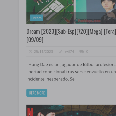
Dream
Dream [2023][Sub-Esp][720][Mega] [Tera
[09/09]
25/11/2023
wil74
0
Hong Dae es un jugador de fútbol profesiona
libertad condicional tras verse envuelto en un
incidente inesperado. Se
READ MORE