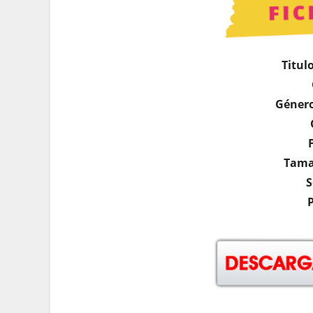
Titul
Géner
Tama
S