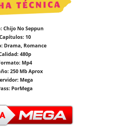
o: Chijo No Seppun
Capítulos: 10
o: Drama, Romance
Calidad: 480p
Formato: Mp4
ño: 250 Mb Aprox
ervidor: Mega
Pass: PorMega