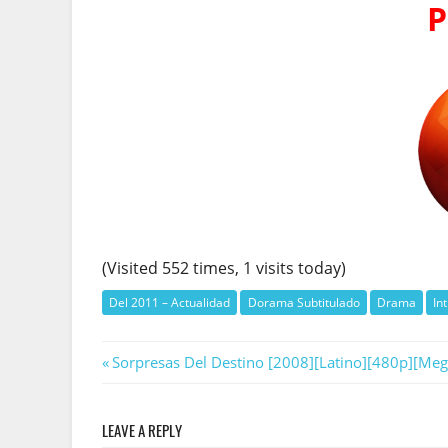
P
(Visited 552 times, 1 visits today)
Del 2011 – Actualidad
Dorama Subtitulado
Drama
In
Navegación
Previous
Sorpresas Del Destino [2008][Latino][480p][Meg
Post:
de
LEAVE A REPLY
entradas