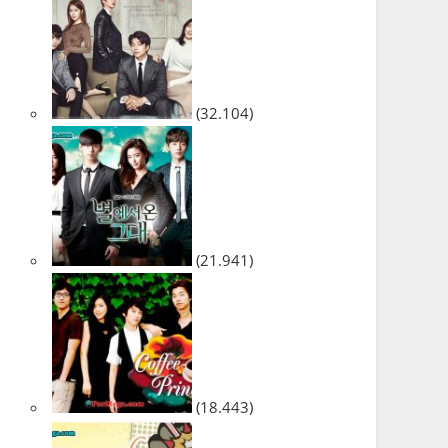
(32.104)
(21.941)
(18.443)