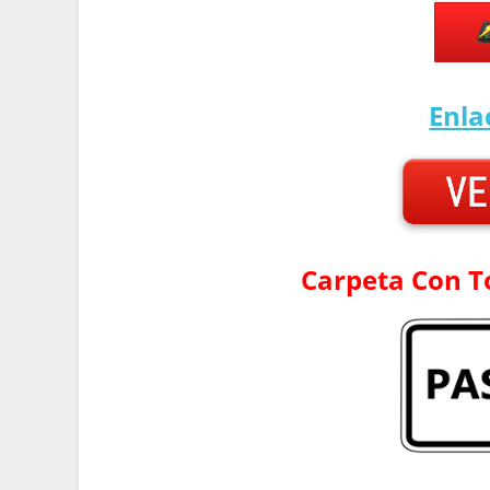
Enl
Carpeta Con T