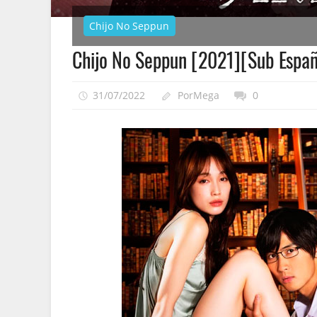
Chijo No Seppun
Chijo No Seppun [2021][Sub Espa
31/07/2022
PorMega
0