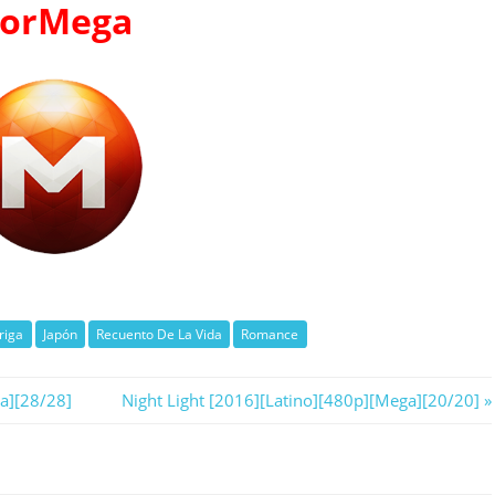
orMega
triga
Japón
Recuento De La Vida
Romance
Next
a][28/28]
Night Light [2016][Latino][480p][Mega][20/20]
Post: