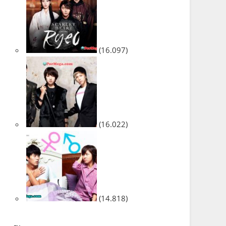
(16.097)
(16.022)
(14.818)