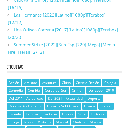
[16/16]
Las Hermanas [2022][Latino][1080p][Terabox]
[12/12]
Una Odisea Coreana [2017][Latino][1080p][Terabox]
[20/20]
Summer Strike [2022][Sub-Esp][720][Mega] [Media
Fire] [Tera][12/12]
ETIQUETAS
Acción
Amistad
Aventura
China
Ciencia Ficción
Colegial
Comedia
Comida
Corea del Sur
Crimen
Del 2000 – 2010
Del 2011 – Actualidad
Del 2021 – Actualidad
Deporte
Dorama Audio Latino
Dorama Subtitulado
Drama
Escolar
Escuela
Familiar
Fantasía
Ficción
Gore
Histórico
Intriga
Japón
Misterio
Musical
Médico
Música