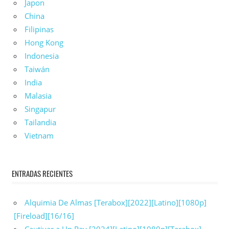
Japon
China
Filipinas
Hong Kong
Indonesia
Taiwán
India
Malasia
Singapur
Tailandia
Vietnam
ENTRADAS RECIENTES
Alquimia De Almas [Terabox][2022][Latino][1080p]
[Fireload][16/16]
Cautivar a Un Rey [2024][Latino][1080p][Terabox]