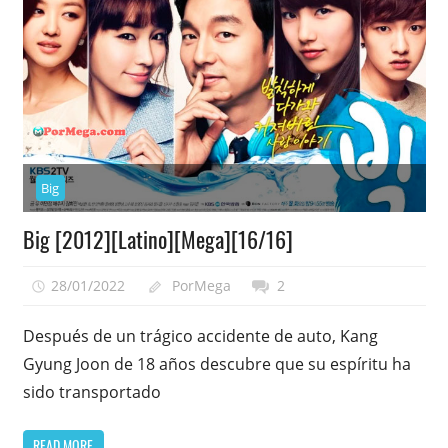
Big
Big [2012][Latino][Mega][16/16]
28/01/2022
PorMega
2
Después de un trágico accidente de auto, Kang
Gyung Joon de 18 años descubre que su espíritu ha
sido transportado
READ MORE