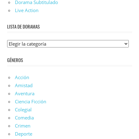
Dorama Subtitulado
Live Action
LISTA DE DORAMAS
Lista
De
GÉNEROS
Doramas
Acción
Amistad
Aventura
Ciencia Ficción
Colegial
Comedia
Crimen
Deporte