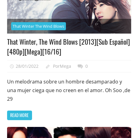
That Winter The Wind Blows
That Winter, The Wind Blows [2013][Sub Español]
[480p][Mega][16/16]
28/01/2022
PorMega
0
Un melodrama sobre un hombre desamparado y
una mujer ciega que no creen en el amor. Oh Soo ,de
29
READ MORE