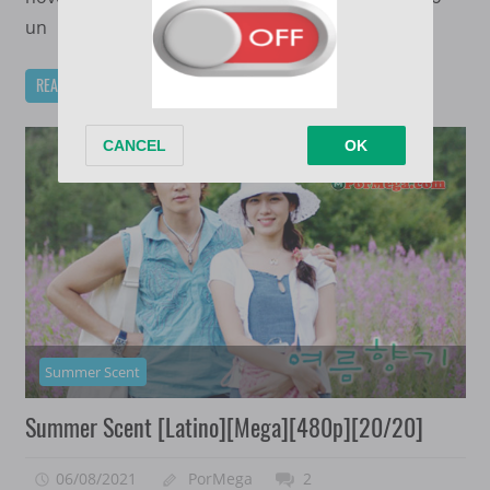
un
READ MORE
Summer Scent
Summer Scent [Latino][Mega][480p][20/20]
06/08/2021
PorMega
2