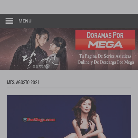
Skip
Tu
Dorama
to
Pagina
content
MENU
–
De
Descarga
Por
Por
Mega
Mega
MES:
AGOSTO 2021