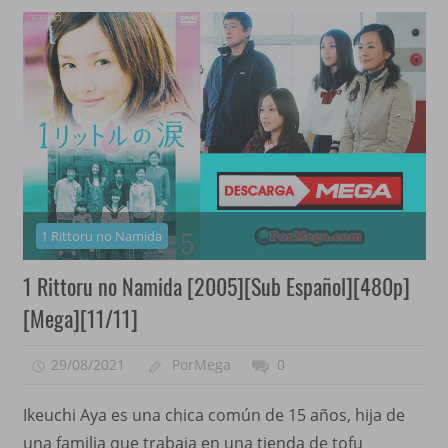
1 Rittoru no Namida
1 Rittoru no Namida [2005][Sub Español][480p]
[Mega][11/11]
29/08/2021
PorMega
0
Ikeuchi Aya es una chica común de 15 años, hija de
una familia que trabaja en una tienda de tofu