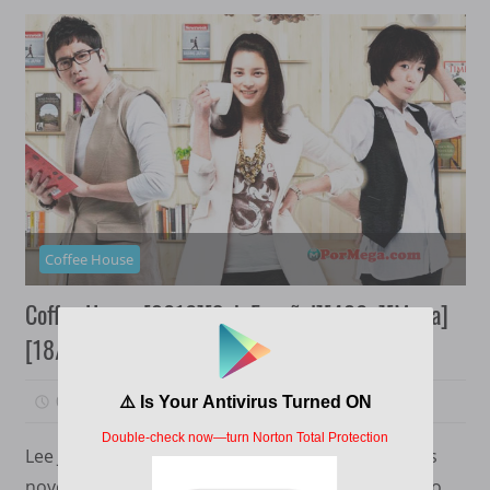
Coffee House
Coffee House [2010][Sub Español][480p][Mega]
[18/18]
07/08/2021
PorMega
0
Lee Jin Soo se hizo famoso luego de escribir varias
novelas de terror y suspenso y se estableció como