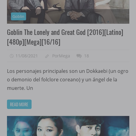
Goblin
Goblin The Lonely and Great God [2016][Latino]
[480p][Mega][16/16]
11/08/2021
PorMega
18
Los personajes principales son un Dokkaebi (un ogro
o demonio del folclore coreano) y un ángel de la
muerte. Un
READ MORE