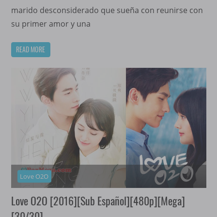
marido desconsiderado que sueña con reunirse con
su primer amor y una
READ MORE
Love O2O
Love O2O [2016][Sub Español][480p][Mega]
[30/30]