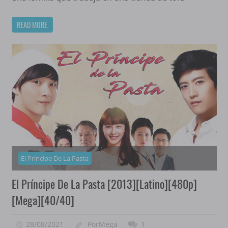
READ MORE
El Príncipe De La Pasta
El Príncipe De La Pasta [2013][Latino][480p]
[Mega][40/40]
28/08/2021
PorMega
1