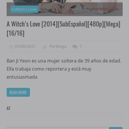
A Witch's Love
A Witch’s Love [2014][SubEspañol][480p][Mega]
[16/16]
03/08/2021
PorMega
1
Ban Ji Yeon es una mujer soltera de 39 años de edad.
Ella trabaja como reportera y está muy
entusiasmada
READ MORE
AT