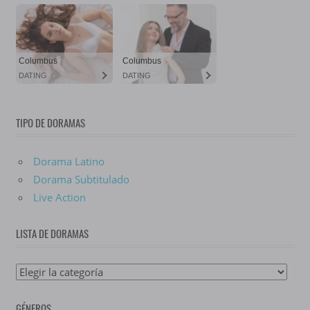
TIPO DE DORAMAS
Dorama Latino
Dorama Subtitulado
Live Action
LISTA DE DORAMAS
Lista
De
GÉNEROS
Doramas