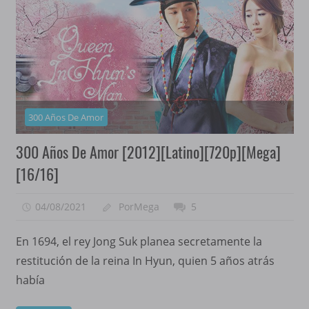
300 Años De Amor
300 Años De Amor [2012][Latino][720p][Mega]
[16/16]
04/08/2021
PorMega
5
En 1694, el rey Jong Suk planea secretamente la
restitución de la reina In Hyun, quien 5 años atrás
había