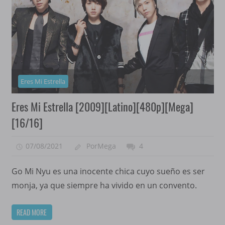
Eres Mi Estrella
Eres Mi Estrella [2009][Latino][480p][Mega]
[16/16]
07/08/2021
PorMega
4
Go Mi Nyu es una inocente chica cuyo sueño es ser
monja, ya que siempre ha vivido en un convento.
READ MORE