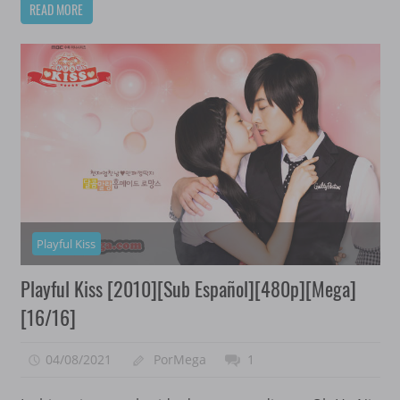
READ MORE
Playful Kiss
Playful Kiss [2010][Sub Español][480p][Mega]
[16/16]
04/08/2021
PorMega
1