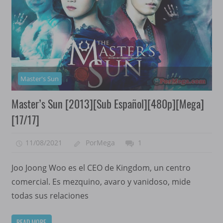
Master's Sun
Master’s Sun [2013][Sub Español][480p][Mega]
[17/17]
11/08/2021
PorMega
1
Joo Joong Woo es el CEO de Kingdom, un centro
comercial. Es mezquino, avaro y vanidoso, mide
todas sus relaciones
READ MORE