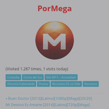
PorMega
(Visited 1.287 times, 1 visits today)
Comedia
Corea del Sur
Del 2011 – Actualidad
Dorama Subtitulado
Drama
Recuento De La Vida
Romance
Navegación
Previous
Buen Doctor [2013][Latino][1080p][Mega][20/20]
Next
Post:
Mi Destino Es Amarte [2014][Latino][720p][Mega]