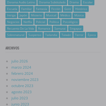
Dorama Audio Latino
Dorama Subtitulado
Drama
Escolar
Escuela
Familiar
Fantasía
Ficción
Gore
Histórico
Intriga
Japón
Misterio
Musical
Médico
Música
Negocios
Netflix
Policial
Política
Psicológico
Recuento De La Vida
Romance
Samurai
Singapur
Sobrenatural
Suspenso
Tailandia
Taiwán
Terror
Época
ARCHIVOS
julio 2026
marzo 2024
febrero 2024
noviembre 2023
octubre 2023
agosto 2023
julio 2023
junio 2023