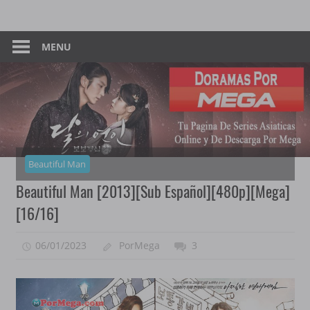
Skip
Tu
Dorama
to
Pagina
content
MENU
–
De
Descarga
Por
Por
Mega
Mega
Beautiful Man
Beautiful Man [2013][Sub Español][480p][Mega]
[16/16]
06/01/2023
PorMega
3