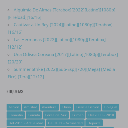
Alquimia De Almas [Terabox][2022][Latino][1080p]
[Fireload][16/16]
Cautivar a Un Rey [2024][Latino][1080p][Terabox]
[16/16]
Las Hermanas [2022][Latino][1080p][Terabox]
[12/12]
Una Odisea Coreana [2017][Latino][1080p][Terabox]
[20/20]
Summer Strike [2022][Sub-Esp][720][Mega] [Media
Fire] [Tera][12/12]
ETIQUETAS
Acción
Amistad
Aventura
China
Ciencia Ficción
Colegial
Comedia
Comida
Corea del Sur
Crimen
Del 2000 – 2010
Del 2011 – Actualidad
Del 2021 – Actualidad
Deporte