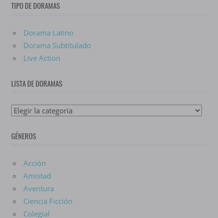
TIPO DE DORAMAS
Dorama Latino
Dorama Subtitulado
Live Action
LISTA DE DORAMAS
Lista
De
GÉNEROS
Doramas
Acción
Amistad
Aventura
Ciencia Ficción
Colegial