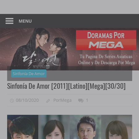
Skip
Tu
Dorama
to
Pagina
content
MENU
–
De
Descarga
Por
Por
Mega
Mega
Sinfonía De Amor
Sinfonía De Amor [2011][Latino][Mega][30/30]
08/10/2020
PorMega
1