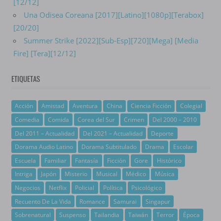
[12/12]
Una Odisea Coreana [2017][Latino][1080p][Terabox]
[20/20]
Summer Strike [2022][Sub-Esp][720][Mega] [Media
Fire] [Tera][12/12]
ETIQUETAS
Acción
Amistad
Aventura
China
Ciencia Ficción
Colegial
Comedia
Comida
Corea del Sur
Crimen
Del 2000 – 2010
Del 2011 – Actualidad
Del 2021 – Actualidad
Deporte
Dorama Audio Latino
Dorama Subtitulado
Drama
Escolar
Escuela
Familiar
Fantasía
Ficción
Gore
Histórico
Intriga
Japón
Misterio
Musical
Médico
Música
Negocios
Netflix
Policial
Política
Psicológico
Recuento De La Vida
Romance
Samurai
Singapur
Sobrenatural
Suspenso
Tailandia
Taiwán
Terror
Época