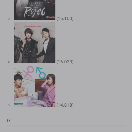
(16.100)
(16.023)
(14.818)
EX