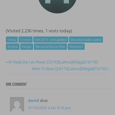
(Visited 2.236 times, 1 visits today)
China
Crimen
Del 2011 – Actualidad
Dorama Audio Latino
Drama
Intriga
Recuento De La Vida
Romance
Navegación
Previous
El Hada De Las Pesas [2016][Latino][Mega][16/16]
Post:
Next
Man To Man [2017][Latino][Mega][16/16]
de
Post:
entradas
ONE COMMENT
david
dice:
31/10/2020 a las 9:10 pm