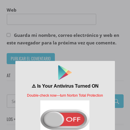
Web
Guarda mi nombre, correo electrónico y web en
este navegador para la próxima vez que comente.
AT
LOS + POPULARES