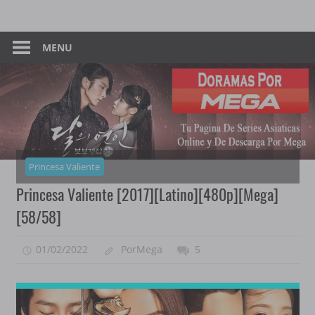
Skip
Tu
Dorama
to
Pagina
content
MENU
–
De
Descarga
Por
Por
Mega
Mega
Princesa Valiente
Princesa Valiente [2017][Latino][480p][Mega]
[58/58]
01/02/2022
PorMega
5