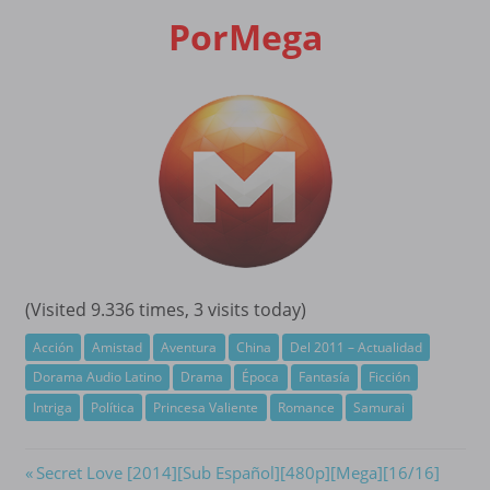
PorMega
(Visited 9.336 times, 3 visits today)
Acción
Amistad
Aventura
China
Del 2011 – Actualidad
Dorama Audio Latino
Drama
Época
Fantasía
Ficción
Intriga
Política
Princesa Valiente
Romance
Samurai
Navegación
Previous
Secret Love [2014][Sub Español][480p][Mega][16/16]