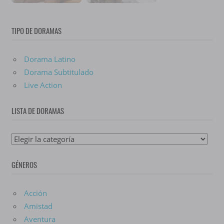
TIPO DE DORAMAS
Dorama Latino
Dorama Subtitulado
Live Action
LISTA DE DORAMAS
Lista
De
GÉNEROS
Doramas
Acción
Amistad
Aventura