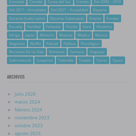
Comedia
Comida
Corea del Sur
Crimen
Del 2000 – 2010
Del 2011 – Actualidad
Del 2021 – Actualidad
Deporte
Dorama Audio Latino
Dorama Subtitulado
Drama
Escolar
Escuela
Familiar
Fantasía
Ficción
Gore
Histórico
Intriga
Japón
Misterio
Musical
Médico
Música
Negocios
Netflix
Policial
Política
Psicológico
Recuento De La Vida
Romance
Samurai
Singapur
Sobrenatural
Suspenso
Tailandia
Taiwán
Terror
Época
ARCHIVOS
julio 2026
marzo 2024
febrero 2024
noviembre 2023
octubre 2023
agosto 2023