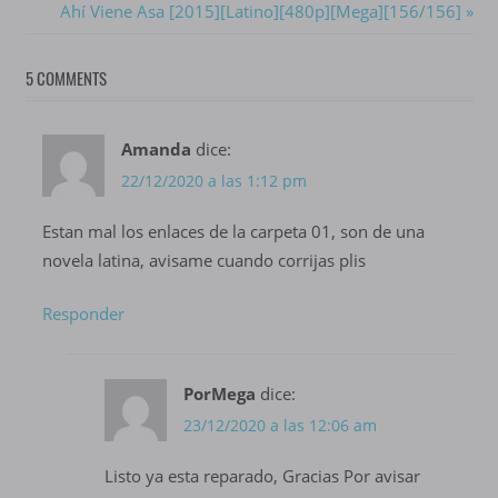
Post:
Next
Ahí Viene Asa [2015][Latino][480p][Mega][156/156]
de
Post:
entradas
5 COMMENTS
Amanda
dice:
22/12/2020 a las 1:12 pm
Estan mal los enlaces de la carpeta 01, son de una
novela latina, avisame cuando corrijas plis
Responder
PorMega
dice:
23/12/2020 a las 12:06 am
Listo ya esta reparado, Gracias Por avisar