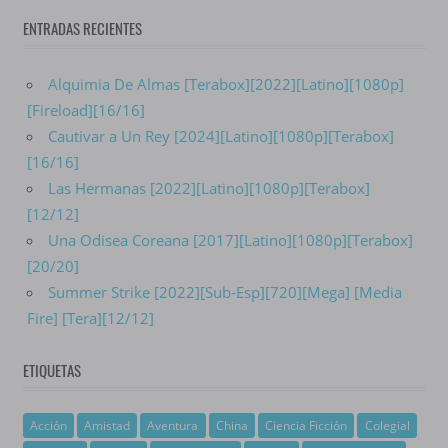
ENTRADAS RECIENTES
Alquimia De Almas [Terabox][2022][Latino][1080p]
[Fireload][16/16]
Cautivar a Un Rey [2024][Latino][1080p][Terabox]
[16/16]
Las Hermanas [2022][Latino][1080p][Terabox]
[12/12]
Una Odisea Coreana [2017][Latino][1080p][Terabox]
[20/20]
Summer Strike [2022][Sub-Esp][720][Mega] [Media
Fire] [Tera][12/12]
ETIQUETAS
Acción
Amistad
Aventura
China
Ciencia Ficción
Colegial