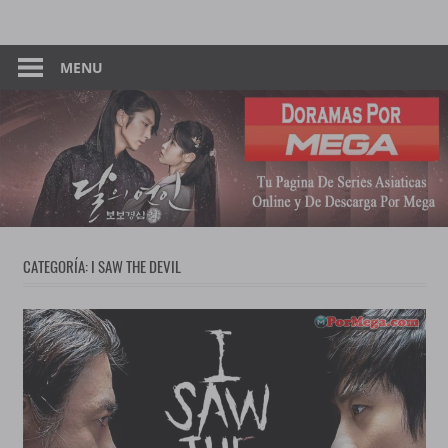
Skip
Tu
Dorama
to
Pagina
content
MENU
–
De
Descarga
Por
Por
Mega
Mega
CATEGORÍA:
I SAW THE DEVIL