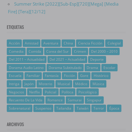
Summer Strike [2022][Sub-Esp][720][Mega] [Media
Fire] [Tera][12/12]
ETIQUETAS
Acción
Amistad
Aventura
China
Ciencia Ficción
Colegial
Comedia
Comida
Corea del Sur
Crimen
Del 2000 – 2010
Del 2011 – Actualidad
Del 2021 – Actualidad
Deporte
Dorama Audio Latino
Dorama Subtitulado
Drama
Escolar
Escuela
Familiar
Fantasía
Ficción
Gore
Histórico
Intriga
Japón
Misterio
Musical
Médico
Música
Negocios
Netflix
Policial
Política
Psicológico
Recuento De La Vida
Romance
Samurai
Singapur
Sobrenatural
Suspenso
Tailandia
Taiwán
Terror
Época
ARCHIVOS