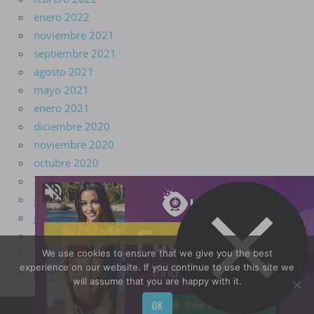
enero 2022
noviembre 2021
septiembre 2021
agosto 2021
mayo 2021
enero 2021
diciembre 2020
noviembre 2020
octubre 2020
agosto 2020
julio 2020
junio 2020
marzo 2020
febrero 2020
We use cookies to ensure that we give you the best
experience on our website. If you continue to use this site we
junio 2018
will assume that you are happy with it.
OK