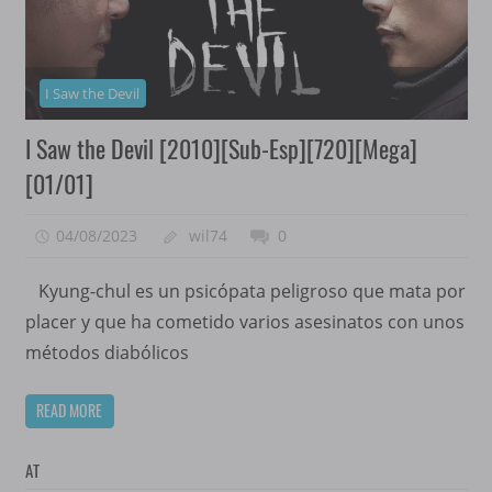
I Saw the Devil
I Saw the Devil [2010][Sub-Esp][720][Mega]
[01/01]
04/08/2023
wil74
0
Kyung-chul es un psicópata peligroso que mata por
placer y que ha cometido varios asesinatos con unos
métodos diabólicos
READ MORE
AT