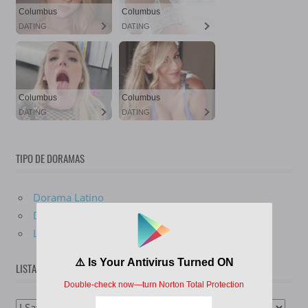
TIPO DE DORAMAS
Dorama Latino
Dorama Subtitulado
Live Action
LISTA DE DORAMAS
Lista