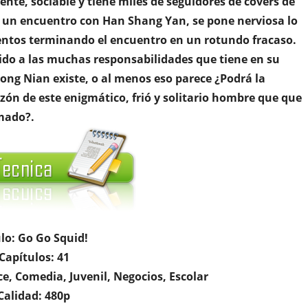
ente, sociable y tiene miles de seguidores de covers de
e un encuentro con Han Shang Yan, se pone nerviosa lo
ientos terminando el encuentro en un rotundo fracaso.
ido a las muchas responsabilidades que tiene en su
ong Nian existe, o al menos eso parece ¿Podrá la
zón de este enigmático, frió y solitario hombre que que
amado?.
ulo: Go Go Squid!
Capítulos: 41
, Comedia, Juvenil, Negocios, Escolar
Calidad: 480p