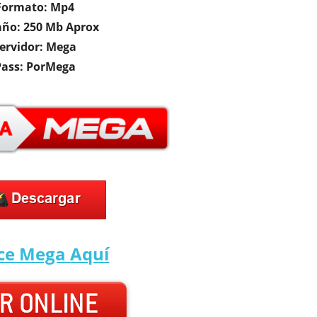
Formato: Mp4
ño: 250 Mb Aprox
ervidor: Mega
Pass: PorMega
ace Mega
Aquí