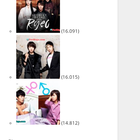
(16.091)
(16.015)
(14.812)