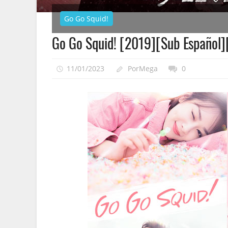
Go Go Squid!
Go Go Squid! [2019][Sub Español
11/01/2023
PorMega
0