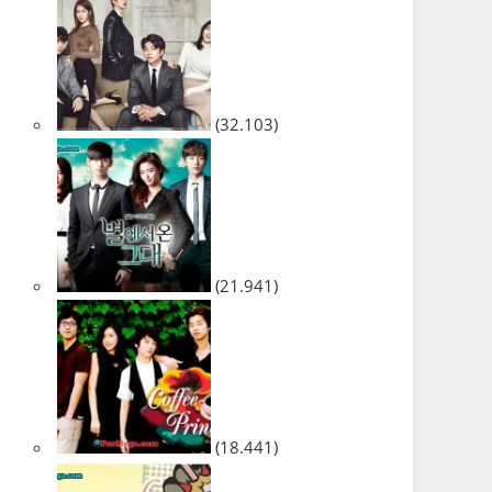
(32.103)
(21.941)
(18.441)