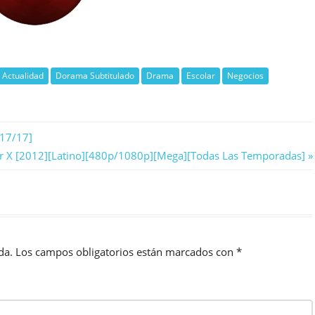
 Actualidad
Dorama Subtitulado
Drama
Escolar
Negocios
[17/17]
r X [2012][Latino][480p/1080p][Mega][Todas Las Temporadas]
da.
Los campos obligatorios están marcados con
*