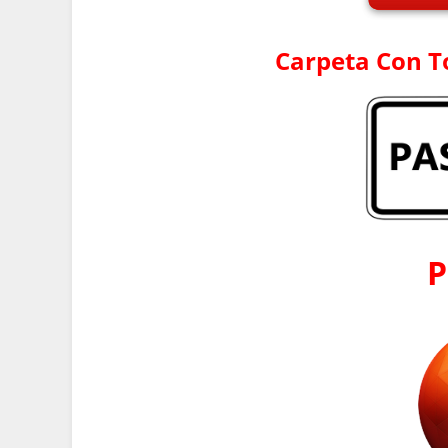
Carpeta Con T
P