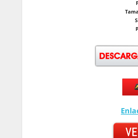
Tama
S
Enl