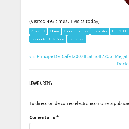
(Visited 493 times, 1 visits today)
Amistad
China
Ciencia Ficción
Comedia
Del 2011 –
Recuento De La Vida
Romance
Navegación
Previous
El Príncipe Del Café [2007][Latino][720p][Mega]
Post:
Next
Docto
de
Post:
entradas
LEAVE A REPLY
Tu dirección de correo electrónico no será publica
Comentario
*