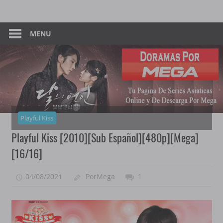
Skip
Tu
Dorama
to
Pagina
content
MENU
–
De
Descarga
Por
Por
Mega
Mega
Playful Kiss
Playful Kiss [2010][Sub Español][480p][Mega]
[16/16]
04/08/2021
PorMega
1