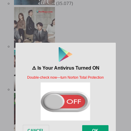
(35.077)
(32.105)
(21.947)