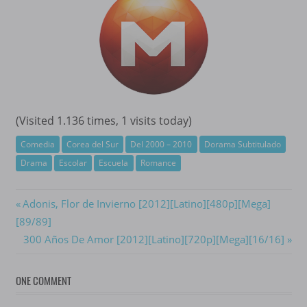
(Visited 1.136 times, 1 visits today)
Comedia
Corea del Sur
Del 2000 – 2010
Dorama Subtitulado
Drama
Escolar
Escuela
Romance
Navegación
Previous
Adonis, Flor de Invierno [2012][Latino][480p][Mega]
Post:
[89/89]
de
Next
300 Años De Amor [2012][Latino][720p][Mega][16/16]
entradas
Post:
ONE COMMENT