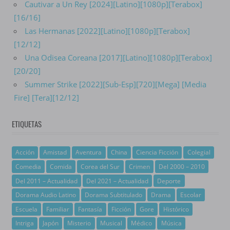
Cautivar a Un Rey [2024][Latino][1080p][Terabox]
[16/16]
Las Hermanas [2022][Latino][1080p][Terabox]
[12/12]
Una Odisea Coreana [2017][Latino][1080p][Terabox]
[20/20]
Summer Strike [2022][Sub-Esp][720][Mega] [Media
Fire] [Tera][12/12]
ETIQUETAS
Acción
Amistad
Aventura
China
Ciencia Ficción
Colegial
Comedia
Comida
Corea del Sur
Crimen
Del 2000 – 2010
Del 2011 – Actualidad
Del 2021 – Actualidad
Deporte
Dorama Audio Latino
Dorama Subtitulado
Drama
Escolar
Escuela
Familiar
Fantasía
Ficción
Gore
Histórico
Intriga
Japón
Misterio
Musical
Médico
Música