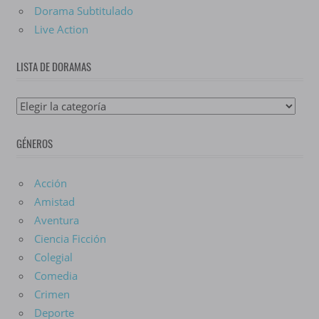
Dorama Subtitulado
Live Action
LISTA DE DORAMAS
Lista
De
GÉNEROS
Doramas
Acción
Amistad
Aventura
Ciencia Ficción
Colegial
Comedia
Crimen
Deporte