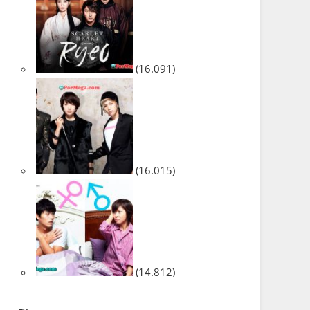
(16.091)
(16.015)
(14.812)