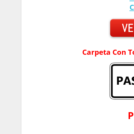
C
Carpeta Con T
P