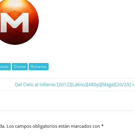
ulado
Drama
Romance
Next
Del Cielo al Infierno [2012][Latino][480p][Mega][20/20]
Post:
da.
Los campos obligatorios están marcados con
*