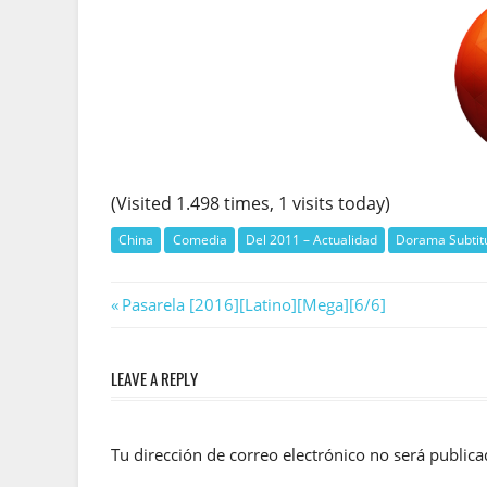
(Visited 1.498 times, 1 visits today)
China
Comedia
Del 2011 – Actualidad
Dorama Subtit
Navegación
Previous
Pasarela [2016][Latino][Mega][6/6]
Post:
de
LEAVE A REPLY
entradas
Tu dirección de correo electrónico no será publica