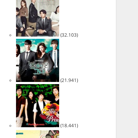
(32.103)
(21.941)
(18.441)