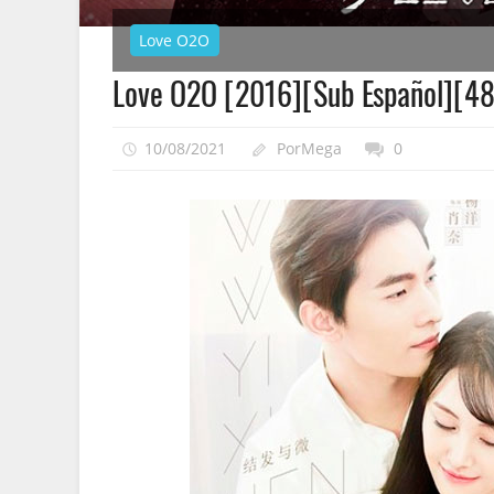
Love O2O
Love O2O [2016][Sub Español][4
10/08/2021
PorMega
0