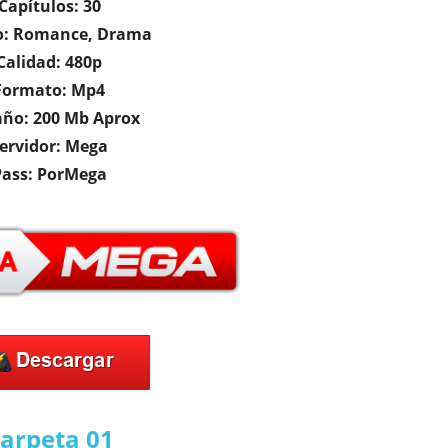
Capítulos: 30
o: Romance, Drama
Calidad: 480p
Formato: Mp4
ño: 200 Mb Aprox
ervidor: Mega
Pass: PorMega
arpeta 01