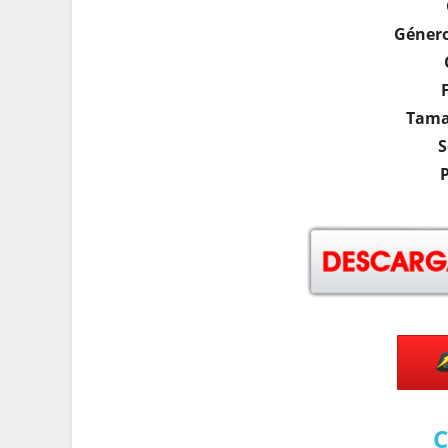
Géner
Tama
S
C