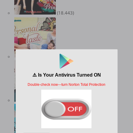
(18.443)
(18.159)
(17.025)