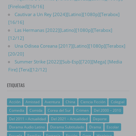
[Fireload][16/16]
Cautivar a Un Rey [2024][Latino][1080p][Terabox]
[16/16]
Las Hermanas [2022][Latino][1080p][Terabox]
[12/12]
Una Odisea Coreana [2017][Latino][1080p][Terabox]
[20/20]
Summer Strike [2022][Sub-Esp][720][Mega] [Media
Fire] [Tera][12/12]
ETIQUETAS
Acción
Amistad
Aventura
China
Ciencia Ficción
Colegial
Comedia
Comida
Corea del Sur
Crimen
Del 2000 – 2010
Del 2011 – Actualidad
Del 2021 – Actualidad
Deporte
Dorama Audio Latino
Dorama Subtitulado
Drama
Escolar
Escuela
Familiar
Fantasía
Ficción
Gore
Histórico