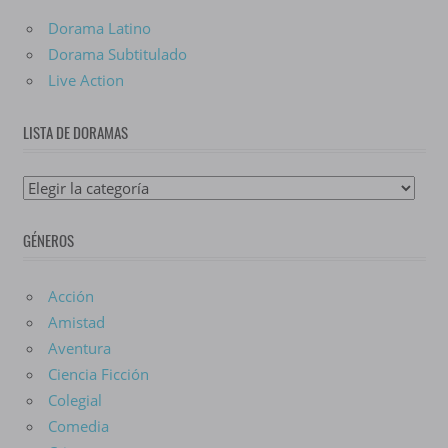
Dorama Latino
Dorama Subtitulado
Live Action
LISTA DE DORAMAS
Lista
De
GÉNEROS
Doramas
Acción
Amistad
Aventura
Ciencia Ficción
Colegial
Comedia