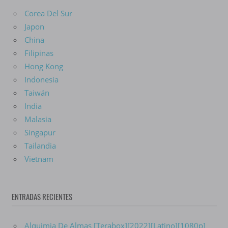
Corea Del Sur
Japon
China
Filipinas
Hong Kong
Indonesia
Taiwán
India
Malasia
Singapur
Tailandia
Vietnam
ENTRADAS RECIENTES
Alquimia De Almas [Terabox][2022][Latino][1080p]