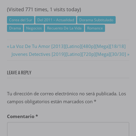
(Visited 771 times, 1 visits today)
Corea del Sur
Del 2011 – Actualidad
Dorama Subtitulado
Drama
Negocios
Recuento De La Vida
Romance
Navegación
Previous
La Voz De Tu Amor [2013][Latino][480p][Mega][18/18]
Post:
Next
Jovenes Detectives [2019][Latino][720p][Mega][30/30]
de
Post:
entradas
LEAVE A REPLY
Tu dirección de correo electrónico no será publicada.
Los
campos obligatorios están marcados con
*
Comentario
*