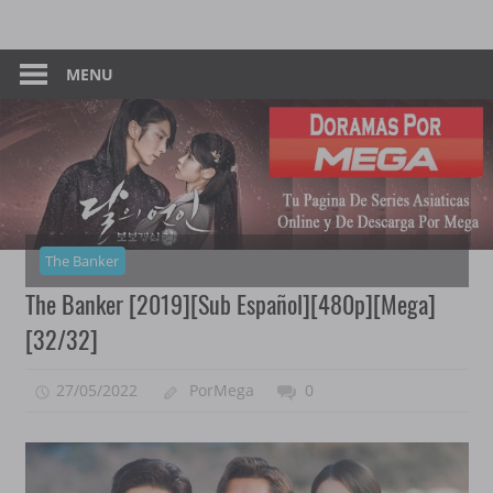
Skip
Tu
Dorama
to
Pagina
content
MENU
–
De
Descarga
Por
Por
Mega
Mega
The Banker
The Banker [2019][Sub Español][480p][Mega]
[32/32]
27/05/2022
PorMega
0