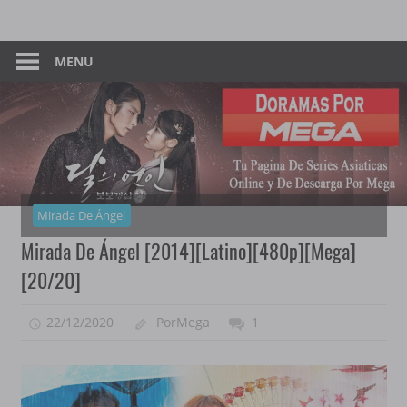
Skip
Tu
Dorama
to
Pagina
content
MENU
–
De
Descarga
Por
Por
Mega
Mega
Mirada De Ángel
Mirada De Ángel [2014][Latino][480p][Mega]
[20/20]
22/12/2020
PorMega
1