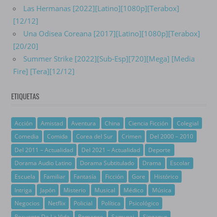
Las Hermanas [2022][Latino][1080p][Terabox]
[12/12]
Una Odisea Coreana [2017][Latino][1080p][Terabox]
[20/20]
Summer Strike [2022][Sub-Esp][720][Mega] [Media
Fire] [Tera][12/12]
ETIQUETAS
Acción
Amistad
Aventura
China
Ciencia Ficción
Colegial
Comedia
Comida
Corea del Sur
Crimen
Del 2000 – 2010
Del 2011 – Actualidad
Del 2021 – Actualidad
Deporte
Dorama Audio Latino
Dorama Subtitulado
Drama
Escolar
Escuela
Familiar
Fantasía
Ficción
Gore
Histórico
Intriga
Japón
Misterio
Musical
Médico
Música
Negocios
Netflix
Policial
Política
Psicológico
Recuento De La Vida
Romance
Samurai
Singapur