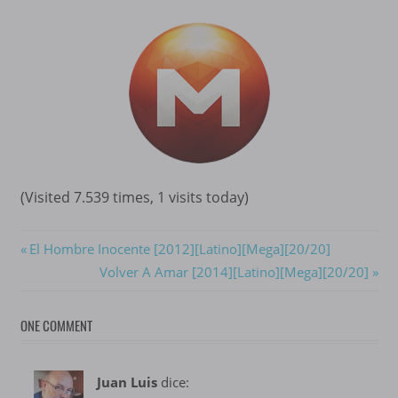
(Visited 7.539 times, 1 visits today)
Navegación
Previous
El Hombre Inocente [2012][Latino][Mega][20/20]
Post:
Next
Volver A Amar [2014][Latino][Mega][20/20]
de
Post:
entradas
ONE COMMENT
Juan Luis
dice: