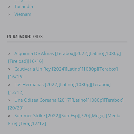
Tailandia
Vietnam
ENTRADAS RECIENTES
Alquimia De Almas [Terabox][2022][Latino][1080p]
[Fireload][16/16]
Cautivar a Un Rey [2024][Latino][1080p][Terabox]
[16/16]
Las Hermanas [2022][Latino][1080p][Terabox]
[12/12]
Una Odisea Coreana [2017][Latino][1080p][Terabox]
[20/20]
Summer Strike [2022][Sub-Esp][720][Mega] [Media
Fire] [Tera][12/12]