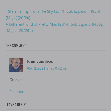
Navegación
Previous
Stars Falling From The Sky [2010][Sub Español][480p]
Post:
[Mega][20/20]
de
Next
A Different Kind of Pretty Man [2014][Sub Español][480p]
entradas
Post:
[Mega][20/20]
ONE COMMENT
Juan Luis
dice:
05/12/2021 a las 8:42 pm
Gracias
Responder
LEAVE A REPLY