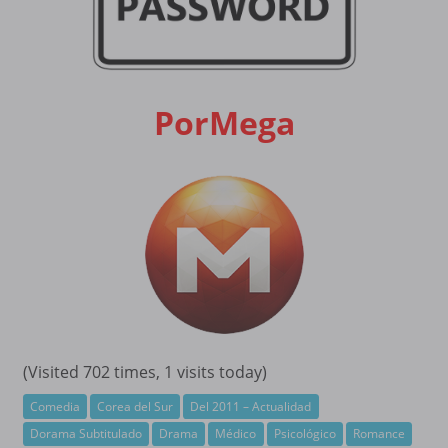
PorMega
(Visited 702 times, 1 visits today)
Comedia
Corea del Sur
Del 2011 – Actualidad
Dorama Subtitulado
Drama
Médico
Psicológico
Romance