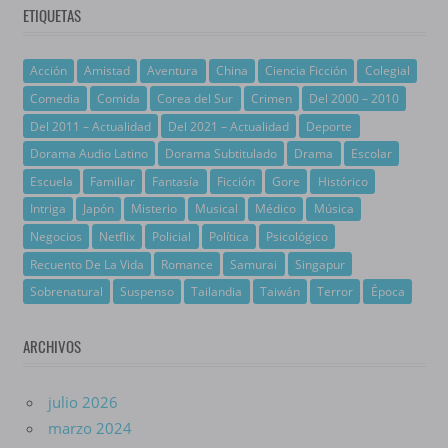
ETIQUETAS
Acción
Amistad
Aventura
China
Ciencia Ficción
Colegial
Comedia
Comida
Corea del Sur
Crimen
Del 2000 – 2010
Del 2011 – Actualidad
Del 2021 – Actualidad
Deporte
Dorama Audio Latino
Dorama Subtitulado
Drama
Escolar
Escuela
Familiar
Fantasía
Ficción
Gore
Histórico
Intriga
Japón
Misterio
Musical
Médico
Música
Negocios
Netflix
Policial
Política
Psicológico
Recuento De La Vida
Romance
Samurai
Singapur
Sobrenatural
Suspenso
Tailandia
Taiwán
Terror
Época
ARCHIVOS
julio 2026
marzo 2024