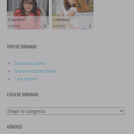
TIPO DE DORAMAS
Dorama Latino
Dorama Subtitulado
Live Action
LISTA DE DORAMAS
Lista
De
GÉNEROS
Doramas