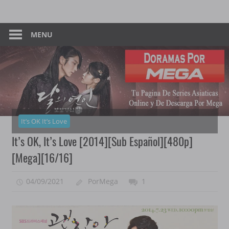
Skip
Tu
Dorama
to
Pagina
content
MENU
–
De
Descarga
Por
Por
Mega
Mega
It’s OK It’s Love
It’s OK, It’s Love [2014][Sub Español][480p]
[Mega][16/16]
04/09/2021
PorMega
1