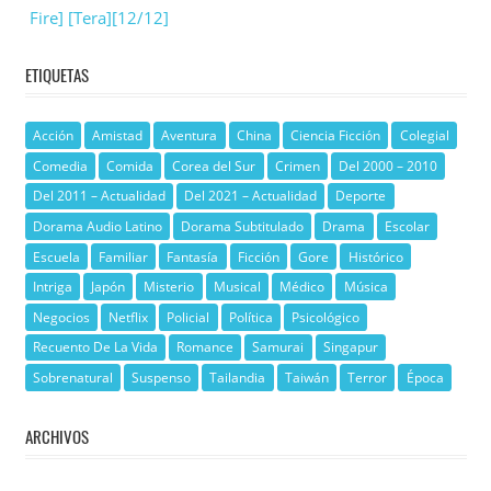
Fire] [Tera][12/12]
ETIQUETAS
Acción
Amistad
Aventura
China
Ciencia Ficción
Colegial
Comedia
Comida
Corea del Sur
Crimen
Del 2000 – 2010
Del 2011 – Actualidad
Del 2021 – Actualidad
Deporte
Dorama Audio Latino
Dorama Subtitulado
Drama
Escolar
Escuela
Familiar
Fantasía
Ficción
Gore
Histórico
Intriga
Japón
Misterio
Musical
Médico
Música
Negocios
Netflix
Policial
Política
Psicológico
Recuento De La Vida
Romance
Samurai
Singapur
Sobrenatural
Suspenso
Tailandia
Taiwán
Terror
Época
ARCHIVOS