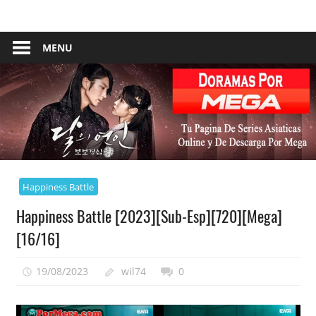
Skip
Tu
Dorama
to
Pagina
content
MENU
–
De
Descarga
Por
Por
Mega
Mega
Happiness Battle
Happiness Battle [2023][Sub-Esp][720][Mega]
[16/16]
19/08/2023
wil74
0