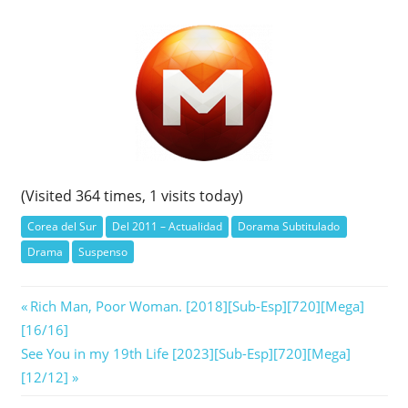
(Visited 364 times, 1 visits today)
Corea del Sur
Del 2011 – Actualidad
Dorama Subtitulado
Drama
Suspenso
Navegación
Previous
Rich Man, Poor Woman. [2018][Sub-Esp][720][Mega]
Post:
[16/16]
de
Next
See You in my 19th Life [2023][Sub-Esp][720][Mega]
entradas
Post:
[12/12]