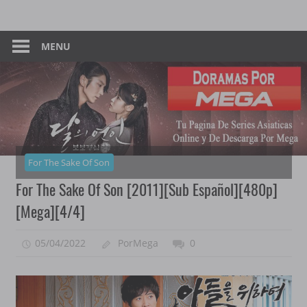
Skip
Tu
Dorama
to
Pagina
content
MENU
–
De
Descarga
Por
Por
Mega
Mega
For The Sake Of Son
For The Sake Of Son [2011][Sub Español][480p]
[Mega][4/4]
05/04/2022
PorMega
0