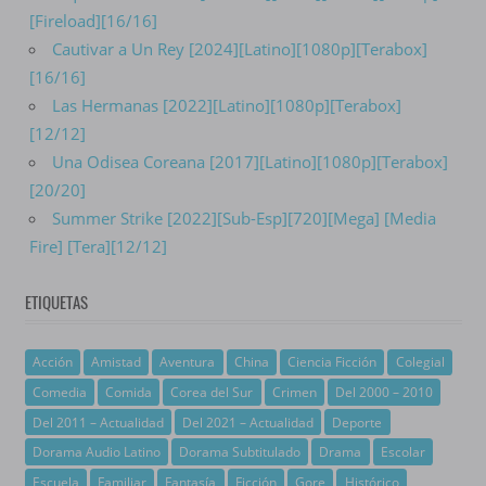
[Fireload][16/16]
Cautivar a Un Rey [2024][Latino][1080p][Terabox]
[16/16]
Las Hermanas [2022][Latino][1080p][Terabox]
[12/12]
Una Odisea Coreana [2017][Latino][1080p][Terabox]
[20/20]
Summer Strike [2022][Sub-Esp][720][Mega] [Media
Fire] [Tera][12/12]
ETIQUETAS
Acción
Amistad
Aventura
China
Ciencia Ficción
Colegial
Comedia
Comida
Corea del Sur
Crimen
Del 2000 – 2010
Del 2011 – Actualidad
Del 2021 – Actualidad
Deporte
Dorama Audio Latino
Dorama Subtitulado
Drama
Escolar
Escuela
Familiar
Fantasía
Ficción
Gore
Histórico