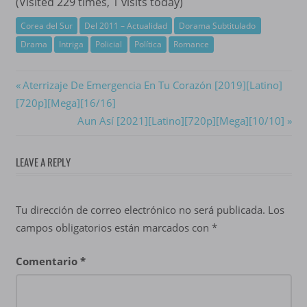
(Visited 229 times, 1 visits today)
Corea del Sur
Del 2011 – Actualidad
Dorama Subtitulado
Drama
Intriga
Policial
Política
Romance
Navegación
Previous
Aterrizaje De Emergencia En Tu Corazón [2019][Latino]
Post:
[720p][Mega][16/16]
de
Next
Aun Así [2021][Latino][720p][Mega][10/10]
entradas
Post:
LEAVE A REPLY
Tu dirección de correo electrónico no será publicada.
Los
campos obligatorios están marcados con
*
Comentario
*