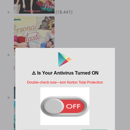
(18.441)
(18.159)
(17.024)