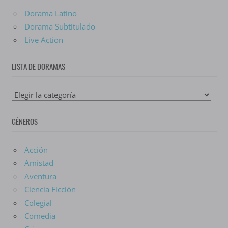
Dorama Latino
Dorama Subtitulado
Live Action
LISTA DE DORAMAS
Lista
De
GÉNEROS
Doramas
Acción
Amistad
Aventura
Ciencia Ficción
Colegial
Comedia