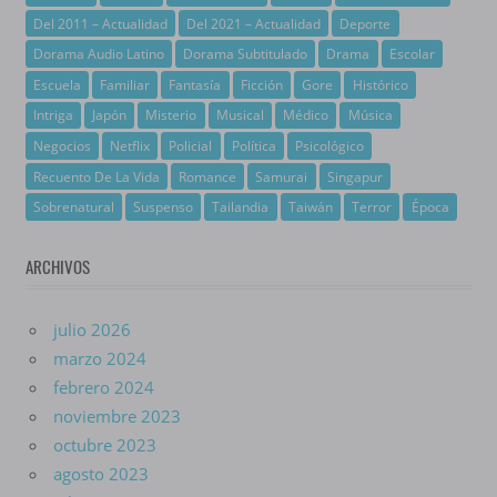
Del 2011 – Actualidad
Del 2021 – Actualidad
Deporte
Dorama Audio Latino
Dorama Subtitulado
Drama
Escolar
Escuela
Familiar
Fantasía
Ficción
Gore
Histórico
Intriga
Japón
Misterio
Musical
Médico
Música
Negocios
Netflix
Policial
Política
Psicológico
Recuento De La Vida
Romance
Samurai
Singapur
Sobrenatural
Suspenso
Tailandia
Taiwán
Terror
Época
ARCHIVOS
julio 2026
marzo 2024
febrero 2024
noviembre 2023
octubre 2023
agosto 2023