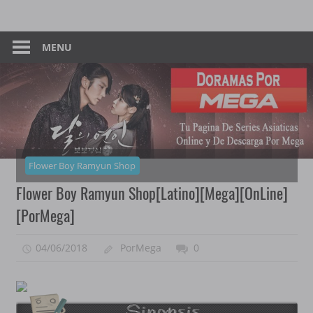
Skip
Tu
Dorama
to
Pagina
content
MENU
–
De
Descarga
Por
Por
Mega
Mega
Flower Boy Ramyun Shop
Flower Boy Ramyun Shop[Latino][Mega][OnLine]
[PorMega]
04/06/2018
PorMega
0