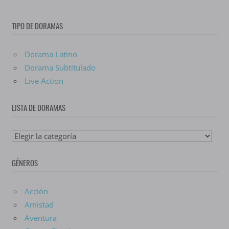
TIPO DE DORAMAS
Dorama Latino
Dorama Subtitulado
Live Action
LISTA DE DORAMAS
Lista
De
GÉNEROS
Doramas
Acción
Amistad
Aventura