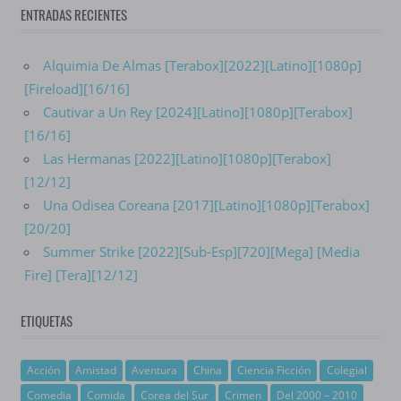
ENTRADAS RECIENTES
Alquimia De Almas [Terabox][2022][Latino][1080p]
[Fireload][16/16]
Cautivar a Un Rey [2024][Latino][1080p][Terabox]
[16/16]
Las Hermanas [2022][Latino][1080p][Terabox]
[12/12]
Una Odisea Coreana [2017][Latino][1080p][Terabox]
[20/20]
Summer Strike [2022][Sub-Esp][720][Mega] [Media
Fire] [Tera][12/12]
ETIQUETAS
Acción
Amistad
Aventura
China
Ciencia Ficción
Colegial
Comedia
Comida
Corea del Sur
Crimen
Del 2000 – 2010