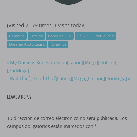
(Visited 2.179 times, 1 visits today)
Comedia
Comida
Corea del Sur
Del 2011 – Actualidad
Dorama Audio Latino
Romance
Navegación
Previous
My Name is Kim Sam Soon[Latino][Mega][OnLine]
Post:
[PorMega]
de
Next
Bad Thief, Good Thief[Latino][Mega][OnLine][PorMega]
entradas
Post:
LEAVE A REPLY
Tu dirección de correo electrónico no será publicada.
Los
campos obligatorios están marcados con
*