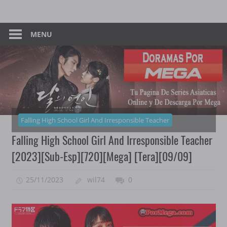
Skip
Tu
Dorama
to
Pagina
content
MENU
–
De
Descarga
Por
Por
Mega
Mega
Falling High School Girl And Irresponsible Teacher
Falling High School Girl And Irresponsible Teacher
[2023][Sub-Esp][720][Mega] [Tera][09/09]
25/11/2023
wil74
0