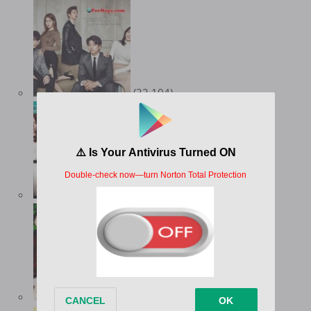
(32.104)
(21.943)
(18.443)