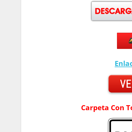
Enla
Carpeta Con T