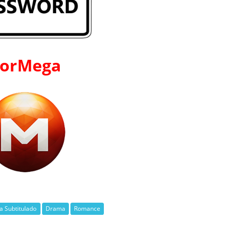
orMega
 Subtitulado
Drama
Romance