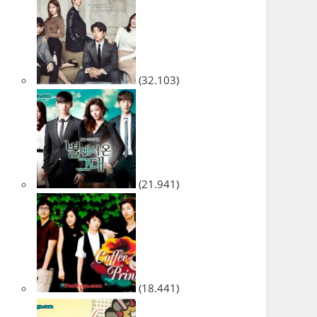
(32.103)
(21.941)
(18.441)