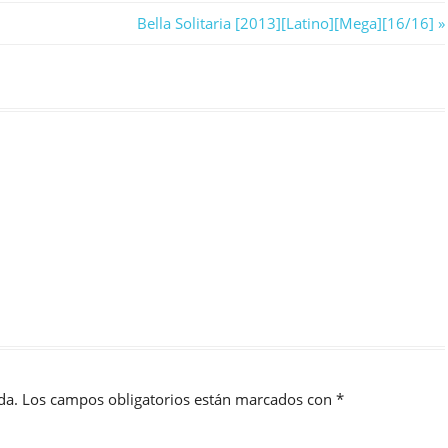
Next
Bella Solitaria [2013][Latino][Mega][16/16]
Post:
da.
Los campos obligatorios están marcados con
*