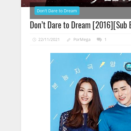
Don't Dare to Dream
Don’t Dare to Dream [2016][Sub
22/11/2021
PorMega
1