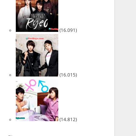
(16.091)
(16.015)
(14.812)