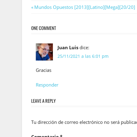
Navegación
Previous
Mundos Opuestos [2013][Latino][Mega][20/20]
Post:
de
ONE COMMENT
entradas
Juan Luis
dice:
25/11/2021 a las 6:01 pm
Gracias
Responder
LEAVE A REPLY
Tu dirección de correo electrónico no será publica
Comentario
*