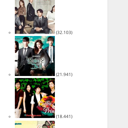
(32.103)
(21.941)
(18.441)