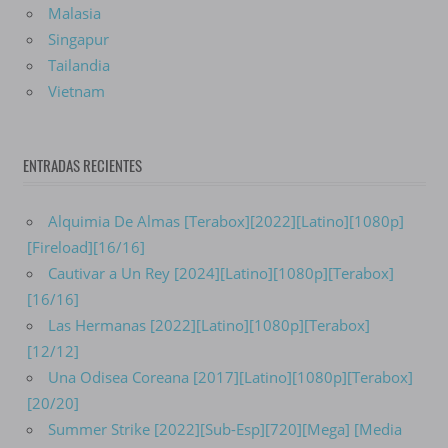
Malasia
Singapur
Tailandia
Vietnam
ENTRADAS RECIENTES
Alquimia De Almas [Terabox][2022][Latino][1080p]
[Fireload][16/16]
Cautivar a Un Rey [2024][Latino][1080p][Terabox]
[16/16]
Las Hermanas [2022][Latino][1080p][Terabox]
[12/12]
Una Odisea Coreana [2017][Latino][1080p][Terabox]
[20/20]
Summer Strike [2022][Sub-Esp][720][Mega] [Media