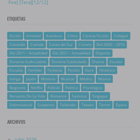
Fire] [Tera][12/12]
ETIQUETAS
Acción
Amistad
Aventura
China
Ciencia Ficción
Colegial
Comedia
Comida
Corea del Sur
Crimen
Del 2000 – 2010
Del 2011 – Actualidad
Del 2021 – Actualidad
Deporte
Dorama Audio Latino
Dorama Subtitulado
Drama
Escolar
Escuela
Familiar
Fantasía
Ficción
Gore
Histórico
Intriga
Japón
Misterio
Musical
Médico
Música
Negocios
Netflix
Policial
Política
Psicológico
Recuento De La Vida
Romance
Samurai
Singapur
Sobrenatural
Suspenso
Tailandia
Taiwán
Terror
Época
ARCHIVOS
julio 2026