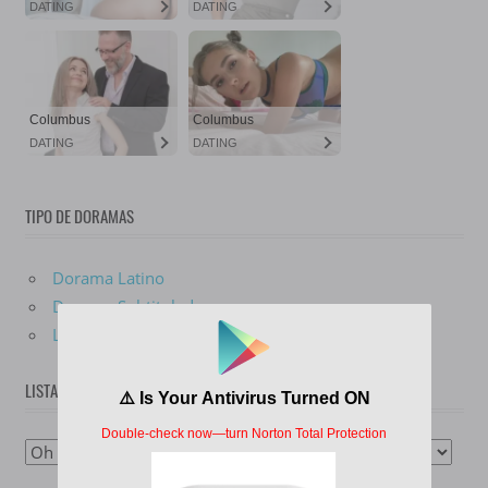
TIPO DE DORAMAS
Dorama Latino
Dorama Subtitulado
Live Action
LISTA DE DORAMAS
Lista
De