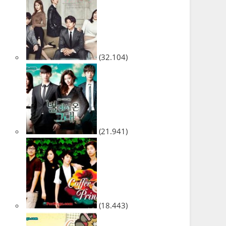
(32.104)
(21.941)
(18.443)