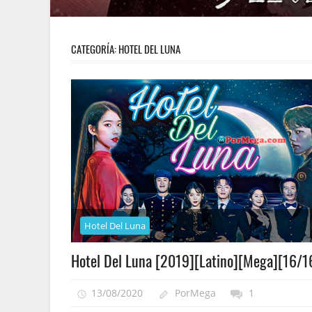
CATEGORÍA:
HOTEL DEL LUNA
Hotel Del Luna
Hotel Del Luna [2019][Latino][Mega][16/1
13/08/2020
PorMega
1