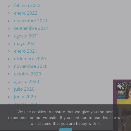
febrero 2022
enero 2022
noviembre 2021
septiembre 2021
agosto 2021
mayo 2021
enero 2021
diciembre 2020
noviembre 2020
octubre 2020
agosto 2020
julio 2020
junio 2020
marzo 2020
febrero 2020
We use cookies to ensure that we give you the best
experience on our website. If you continue to use this site we
junio 2018
will assume that you are happy with it.