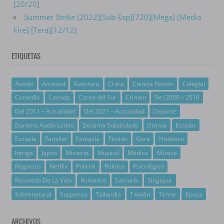
[20/20]
Summer Strike [2022][Sub-Esp][720][Mega] [Media
Fire] [Tera][12/12]
ETIQUETAS
Acción
Amistad
Aventura
China
Ciencia Ficción
Colegial
Comedia
Comida
Corea del Sur
Crimen
Del 2000 – 2010
Del 2011 – Actualidad
Del 2021 – Actualidad
Deporte
Dorama Audio Latino
Dorama Subtitulado
Drama
Escolar
Escuela
Familiar
Fantasía
Ficción
Gore
Histórico
Intriga
Japón
Misterio
Musical
Médico
Música
Negocios
Netflix
Policial
Política
Psicológico
Recuento De La Vida
Romance
Samurai
Singapur
Sobrenatural
Suspenso
Tailandia
Taiwán
Terror
Época
ARCHIVOS