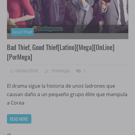
Good Thief
Bad Thief, Good Thief[Latino][Mega][OnLine]
[PorMega]
04/06/2018
PorMega
1
El drama sigue la historia de unos ladrones que
causan daño a un pequeño grupo élite que manipula
a Corea
READ MORE