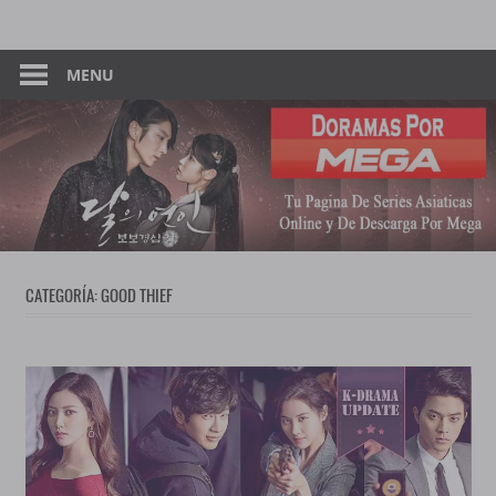
Skip
Tu
Dorama
to
Pagina
content
MENU
–
De
Descarga
Por
Por
Mega
Mega
CATEGORÍA:
GOOD THIEF