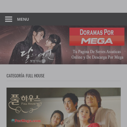
Skip
Tu
Dorama
to
Pagina
content
MENU
–
De
Descarga
Por
Por
Mega
Mega
CATEGORÍA:
FULL HOUSE