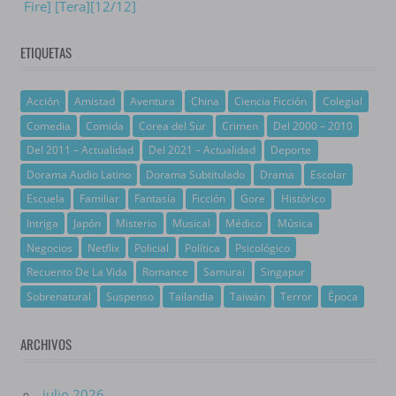
Fire] [Tera][12/12]
ETIQUETAS
Acción
Amistad
Aventura
China
Ciencia Ficción
Colegial
Comedia
Comida
Corea del Sur
Crimen
Del 2000 – 2010
Del 2011 – Actualidad
Del 2021 – Actualidad
Deporte
Dorama Audio Latino
Dorama Subtitulado
Drama
Escolar
Escuela
Familiar
Fantasía
Ficción
Gore
Histórico
Intriga
Japón
Misterio
Musical
Médico
Música
Negocios
Netflix
Policial
Política
Psicológico
Recuento De La Vida
Romance
Samurai
Singapur
Sobrenatural
Suspenso
Tailandia
Taiwán
Terror
Época
ARCHIVOS
julio 2026