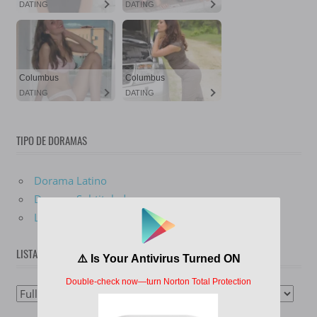
TIPO DE DORAMAS
Dorama Latino
Dorama Subtitulado
Live Action
LISTA DE DORAMAS
Lista
De