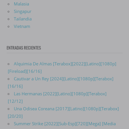
Malasia
Singapur
Tailandia
Vietnam
ENTRADAS RECIENTES
Alquimia De Almas [Terabox][2022][Latino][1080p]
[Fireload][16/16]
Cautivar a Un Rey [2024][Latino][1080p][Terabox]
[16/16]
Las Hermanas [2022][Latino][1080p][Terabox]
[12/12]
Una Odisea Coreana [2017][Latino][1080p][Terabox]
[20/20]
Summer Strike [2022][Sub-Esp][720][Mega] [Media