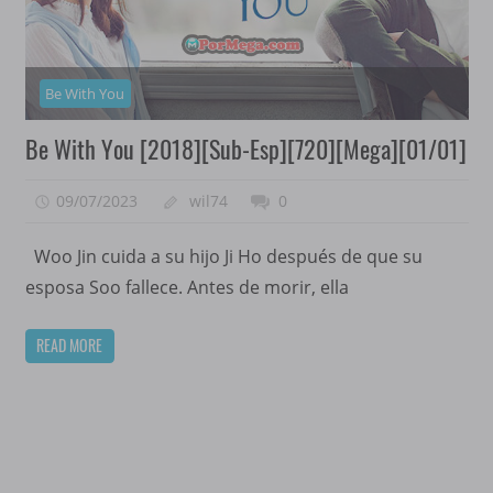
Be With You
Be With You [2018][Sub-Esp][720][Mega][01/01]
09/07/2023
wil74
0
Woo Jin cuida a su hijo Ji Ho después de que su
esposa Soo fallece. Antes de morir, ella
READ MORE