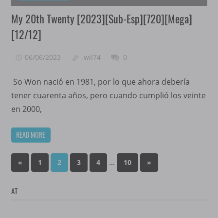
My 20th Twenty [2023][Sub-Esp][720][Mega]
[12/12]
06/06/2023
wil74
0
So Won nació en 1981, por lo que ahora debería
tener cuarenta años, pero cuando cumplió los veinte
en 2000,
READ MORE
Paginación
Previous
…
Next
«
1
2
3
4
10
»
Posts
Posts
de
AT
entradas