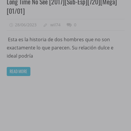
Long Time No See [2017][Sub-Esp][720][Mega]
[01/01]
28/06/2023
wil74
0
Esta es la historia de dos hombres que no son
exactamente lo que parecen. Su relación dulce e
ideal podría
READ MORE