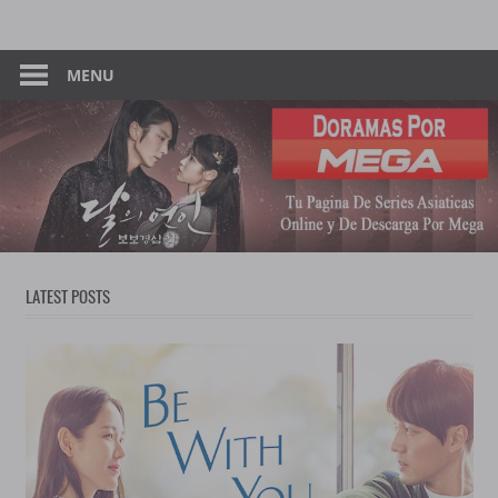
Skip
Tu
Dorama
to
Pagina
content
MENU
–
De
Descarga
Por
Por
Mega
Mega
LATEST POSTS