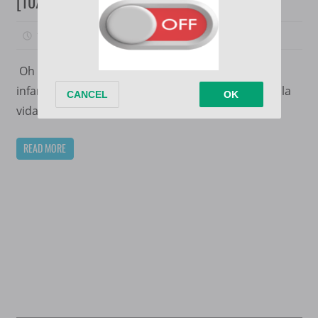
[10/10]
16/06/2023
wil74
0
Oh Young-shim y Wang Kyung-tae, amigos de la
infancia que prueban la dulzura y la amargura de la
vida cuando
READ MORE