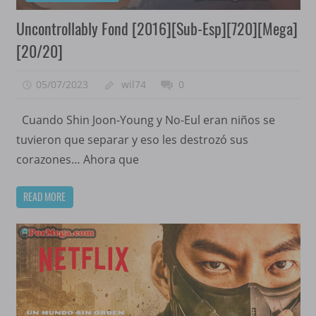
Uncontrollably Fond [2016][Sub-Esp][720][Mega]
[20/20]
05/07/2023
wil74
0
Cuando Shin Joon-Young y No-Eul eran niños se
tuvieron que separar y eso les destrozó sus
corazones… Ahora que
READ MORE