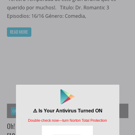
querido por muchos!. Titulo: Dr. Romantic 3
Episodios: 16/16 Género: Comedia,
READ MORE
Oh! Young Sim
Oh! Young Sim [2023][Sub-Esp][720][Mega]