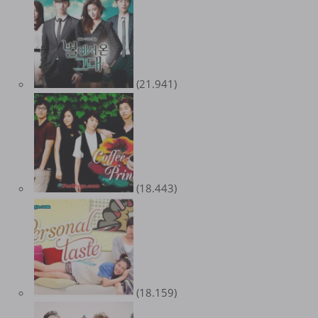
(21.941)
(18.443)
(18.159)